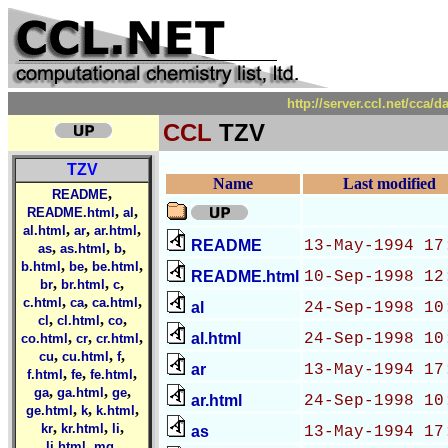
http://server.ccl.net/cca/
CCL
TZV
TZV
Name
Last modified
,
README
,
,
README.html
al
,
,
,
al.html
ar
ar.html
README
13-May-1994 17
,
,
,
as
as.html
b
,
,
,
b.html
be
be.html
README.html
10-Sep-1998 12
,
,
,
br
br.html
c
,
,
,
c.html
ca
ca.html
al
24-Sep-1998 10
,
,
,
cl
cl.html
co
,
,
,
al.html
24-Sep-1998 10
co.html
cr
cr.html
,
,
,
cu
cu.html
f
ar
13-May-1994 17
,
,
,
f.html
fe
fe.html
,
,
,
ga
ga.html
ge
ar.html
24-Sep-1998 10
,
,
,
ge.html
k
k.html
,
,
,
kr
kr.html
li
as
13-May-1994 17
,
,
li.html
mg