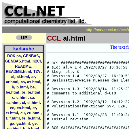
http://server.ccl.net/cca
CCL
al.html
The text fi
karlsruhe
,
,
DOK.ps
GENBAS
,
,
GENBAS.html
K2Cl
,
README
,
,
README.html
TZV
,
,
,
al
al.html
ar
,
,
,
ar.html
as
as.html
,
,
,
b
b.html
be
,
,
,
be.html
br
br.html
,
,
,
c
c.html
ca
,
,
,
ca.html
cl
cl.html
,
,
,
co
co.html
cr
,
,
,
cr.html
cu
cu.html
,
,
,
,
f
f.html
fe
fe.html
,
,
,
ga
ga.html
ge
,
,
,
ge.html
h
h.html