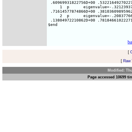
ba
[
[
Raw V
Modified: Th
Page accessed 10699 tim