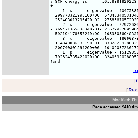
ba
[
[
Raw V
Modified: Th
Page accessed 9410 tim