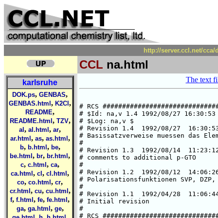
http://server.ccl.net/cca
CCL
na.html
The text fi
karlsruhe
,
,
DOK.ps
GENBAS
,
,
GENBAS.html
K2Cl
,
README
,
,
README.html
TZV
,
,
,
al
al.html
ar
,
,
,
ar.html
as
as.html
,
,
,
b
b.html
be
,
,
,
be.html
br
br.html
,
,
,
c
c.html
ca
,
,
,
ca.html
cl
cl.html
,
,
,
co
co.html
cr
,
,
,
cr.html
cu
cu.html
,
,
,
,
f
f.html
fe
fe.html
,
,
,
ga
ga.html
ge
,
,
,
ge.html
h
h.html