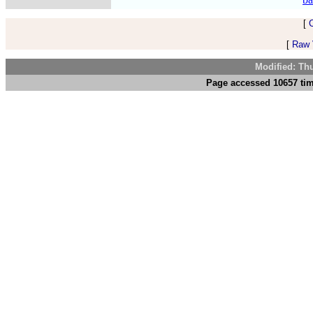
[
[
Raw V
Modified: Th
Page accessed 10657 tim