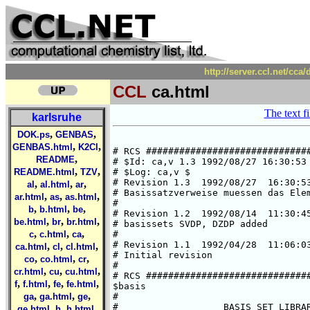
http://server.ccl.net/cca
CCL
ca.html
The text fi
karlsruhe
,
,
DOK.ps
GENBAS
,
,
GENBAS.html
K2Cl
,
README
,
,
README.html
TZV
,
,
,
al
al.html
ar
,
,
,
ar.html
as
as.html
,
,
,
b
b.html
be
,
,
,
be.html
br
br.html
,
,
,
c
c.html
ca
,
,
,
ca.html
cl
cl.html
,
,
,
co
co.html
cr
,
,
,
cr.html
cu
cu.html
,
,
,
,
f
f.html
fe
fe.html
,
,
,
ga
ga.html
ge
,
,
,
ge.html
h
h.html