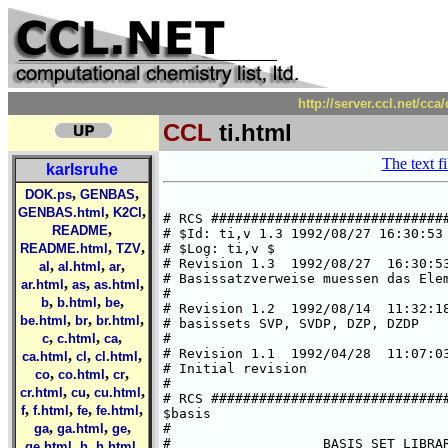
http://server.ccl.net/cca
CCL
ti.html
The text fi
karlsruhe
,
,
DOK.ps
GENBAS
,
,
GENBAS.html
K2Cl
,
README
,
,
README.html
TZV
,
,
,
al
al.html
ar
,
,
,
ar.html
as
as.html
,
,
,
b
b.html
be
,
,
,
be.html
br
br.html
,
,
,
c
c.html
ca
,
,
,
ca.html
cl
cl.html
,
,
,
co
co.html
cr
,
,
,
cr.html
cu
cu.html
,
,
,
,
f
f.html
fe
fe.html
,
,
,
ga
ga.html
ge
,
,
,
ge.html
h
h.html