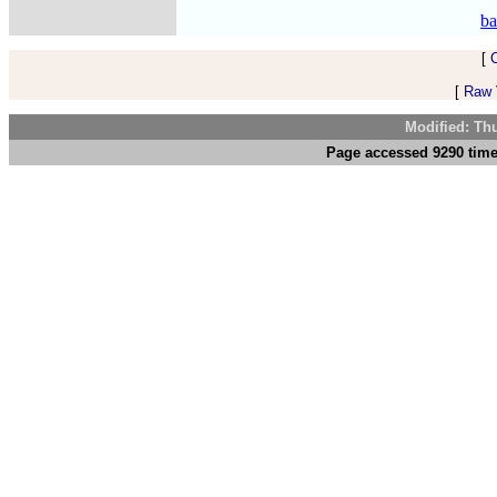
ba
[
[
Raw V
Modified: Th
Page accessed 9290 time