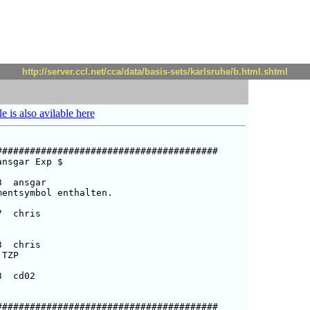
http://server.ccl.net/cca/data/basis-sets/karlsruhe/b.html.shtml
le is also avilable here