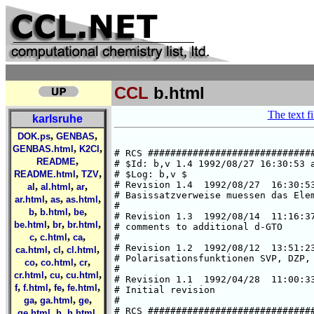
CCL
b.html
The text fi
karlsruhe
,
,
DOK.ps
GENBAS
,
,
GENBAS.html
K2Cl
,
README
,
,
README.html
TZV
,
,
,
al
al.html
ar
,
,
,
ar.html
as
as.html
,
,
,
b
b.html
be
,
,
,
be.html
br
br.html
,
,
,
c
c.html
ca
,
,
,
ca.html
cl
cl.html
,
,
,
co
co.html
cr
,
,
,
cr.html
cu
cu.html
,
,
,
,
f
f.html
fe
fe.html
,
,
,
ga
ga.html
ge
,
,
,
ge.html
h
h.html