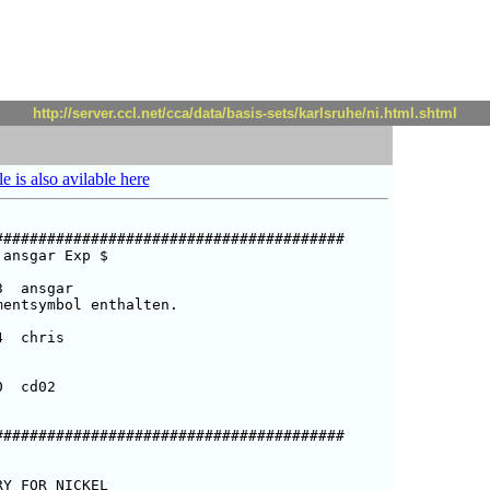
http://server.ccl.net/cca/data/basis-sets/karlsruhe/ni.html.shtml
le is also avilable here