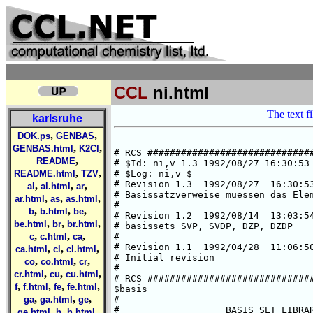
CCL
ni.html
The text fi
karlsruhe
,
,
DOK.ps
GENBAS
,
,
GENBAS.html
K2Cl
,
README
,
,
README.html
TZV
,
,
,
al
al.html
ar
,
,
,
ar.html
as
as.html
,
,
,
b
b.html
be
,
,
,
be.html
br
br.html
,
,
,
c
c.html
ca
,
,
,
ca.html
cl
cl.html
,
,
,
co
co.html
cr
,
,
,
cr.html
cu
cu.html
,
,
,
,
f
f.html
fe
fe.html
,
,
,
ga
ga.html
ge
,
,
,
ge.html
h
h.html