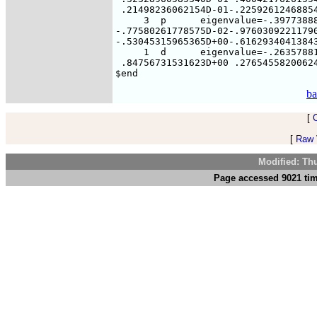
ba
[
[
Raw V
Modified: Th
Page accessed 9021 tim