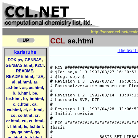
http://server.ccl.net/cca
CCL
se.html
The text fi
karlsruhe
,
,
DOK.ps
GENBAS
,
,
GENBAS.html
K2Cl
,
README
,
,
README.html
TZV
,
,
,
al
al.html
ar
,
,
,
ar.html
as
as.html
,
,
,
b
b.html
be
,
,
,
be.html
br
br.html
,
,
,
c
c.html
ca
,
,
,
ca.html
cl
cl.html
,
,
,
co
co.html
cr
,
,
,
cr.html
cu
cu.html
,
,
,
,
f
f.html
fe
fe.html
,
,
,
ga
ga.html
ge
,
,
,
ge.html
h
h.html