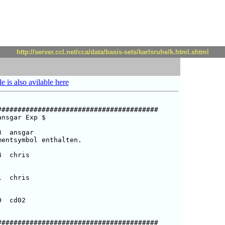
http://server.ccl.net/cca/data/basis-sets/karlsruhe/k.html.shtml
le is also avilable here