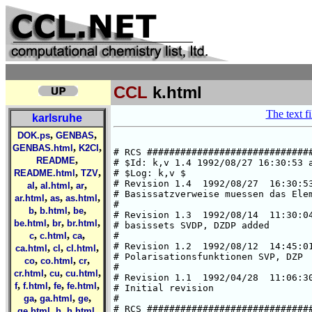
CCL
k.html
The text fi
karlsruhe
,
,
DOK.ps
GENBAS
,
,
GENBAS.html
K2Cl
,
README
,
,
README.html
TZV
,
,
,
al
al.html
ar
,
,
,
ar.html
as
as.html
,
,
,
b
b.html
be
,
,
,
be.html
br
br.html
,
,
,
c
c.html
ca
,
,
,
ca.html
cl
cl.html
,
,
,
co
co.html
cr
,
,
,
cr.html
cu
cu.html
,
,
,
,
f
f.html
fe
fe.html
,
,
,
ga
ga.html
ge
,
,
,
ge.html
h
h.html